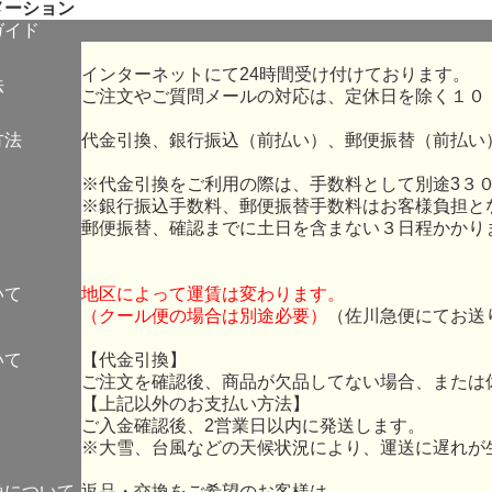
メーション
ガイド
インターネットにて24時間受け付けております。
法
ご注文やご質問メールの対応は、定休日を除く１０
方法
代金引換、銀行振込（前払い）、郵便振替（前払い
※代金引換をご利用の際は、手数料として別途3３
※銀行振込手数料、郵便振替手数料はお客様負担と
郵便振替、確認までに土日を含まない３日程かかり
いて
地区によって運賃は変わります。
（クール便の場合は別途必要）
（佐川急便にてお送
いて
【代金引換】
ご注文を確認後、商品が欠品してない場合、または
【上記以外のお支払い方法】
ご入金確認後、2営業日以内に発送します。
※大雪、台風などの天候状況により、運送に遅れが
換について
返品・交換をご希望のお客様は、