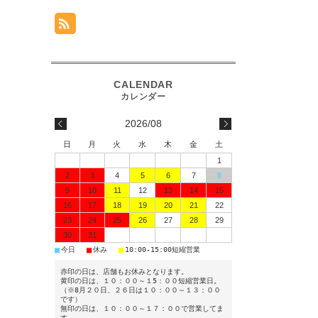
2026/08
日
月
火
水
木
金
土
1
2
3
4
5
6
7
8
9
10
11
12
13
14
15
16
17
18
19
20
21
22
23
24
25
26
27
28
29
30
31
■
■
■
今日
休み
10:00-15:00短縮営業
赤印の日は、店舗もお休みとなります。
黄印の日は、１０：００～１5：００短縮営業日。
（※8月２０日、２６日は１０：００～１３：００
です）
無印の日は、１０：００～１７：００で営業してま
す。