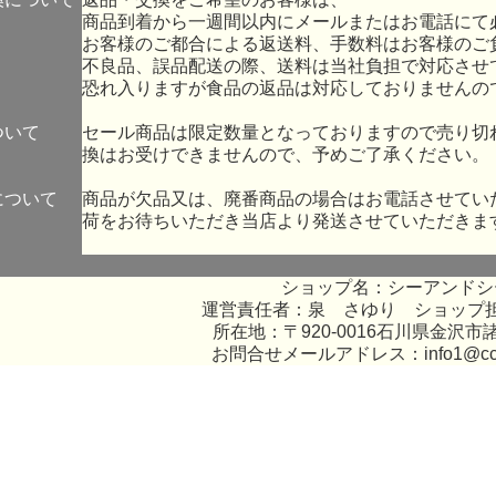
商品到着から一週間以内にメールまたはお電話にて
お客様のご都合による返送料、手数料はお客様のご
不良品、誤品配送の際、送料は当社負担で対応させ
恐れ入りますが食品の返品は対応しておりませんの
ついて
セール商品は限定数量となっておりますので売り切
換はお受けできませんので、予めご了承ください。
について
商品が欠品又は、廃番商品の場合はお電話させてい
荷をお待ちいただき当店より発送させていただきま
ショップ名：シーアンドシ
運営責任者：泉 さゆり ショップ
所在地：〒920-0016石川県金沢市諸
お問合せメールアドレス：
info1@c