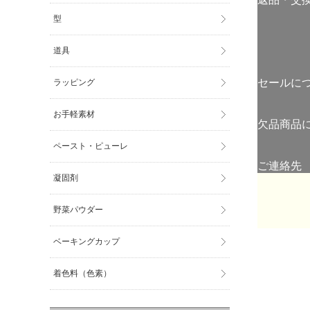
型
道具
セールに
ラッピング
お手軽素材
欠品商品
ペースト・ピューレ
ご連絡先
凝固剤
野菜パウダー
ベーキングカップ
着色料（色素）