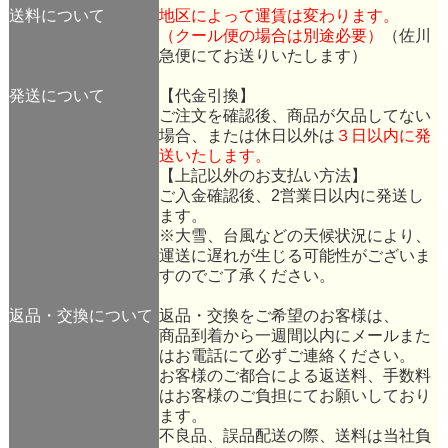
送料について
地区によって運賃は変わります。
（クール便の場合は別途必要）
（佐川
急便にてお送りいたします）
発送について
【代金引換】
ご注文を確認後、商品が欠品してない
場合、または休日以外は
３日以内に発
送いたします。
【上記以外のお支払い方法】
ご入金確認後、2営業日以内に発送し
ます。
※大雪、台風などの天候状況により、
運送に遅れが生じる可能性がございま
すのでご了承ください。
返品・交換について
返品・交換をご希望のお客様は、
商品到着から一週間以内にメールまた
はお電話にて必ずご連絡ください。
お客様のご都合による返送料、手数料
はお客様のご負担にてお願いしており
ます。
不良品、誤品配送の際、送料は当社負