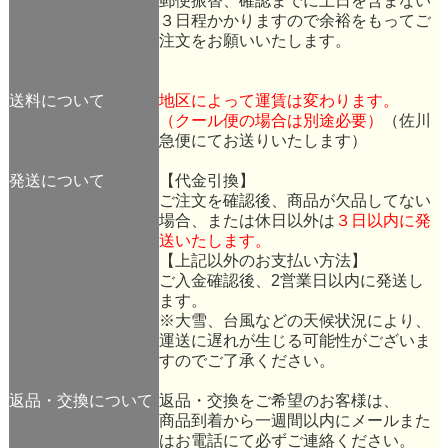
郵便振替、確認までに土日を含まない
３日程かかりますので余裕をもってご
注文をお願いいたします。
送料について
地区によって運賃は変わります。
（クール便の場合は別途必要）
（佐川
急便にてお送りいたします）
発送について
【代金引換】
ご注文を確認後、商品が欠品してない
場合、または休日以外は
３日以内に発
送いたします。
【上記以外のお支払い方法】
ご入金確認後、2営業日以内に発送し
ます。
※大雪、台風などの天候状況により、
運送に遅れが生じる可能性がございま
すのでご了承ください。
返品・交換について
返品・交換をご希望のお客様は、
商品到着から一週間以内にメールまた
はお電話にて必ずご連絡ください。