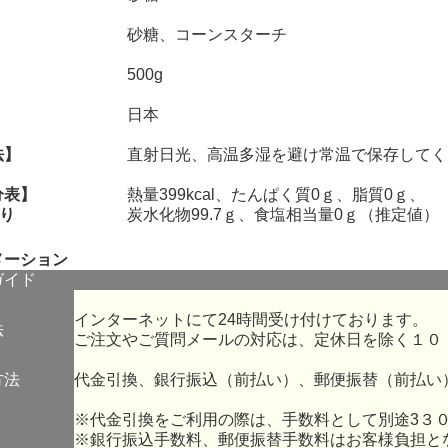
】
砂糖、コーンスターチ
】
500g
】
日本
法】
直射日光、高温多湿を避け常温で保存してく
分表】
熱量399kcal、たんぱく質0ｇ、脂質0ｇ、
たり
炭水化物99.7ｇ、食塩相当量0ｇ（推定値）
メーション
ガイド
インターネットにて24時間受け付けております。
法
ご注文やご質問メールの対応は、定休日を除く１０
方法
代金引換、銀行振込（前払い）、郵便振替（前払い
※代金引換をご利用の際は、手数料として別途3３
※銀行振込手数料、郵便振替手数料はお客様負担と