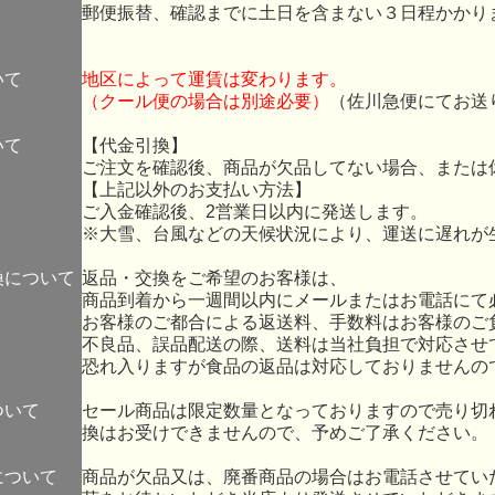
郵便振替、確認までに土日を含まない３日程かかり
いて
地区によって運賃は変わります。
（クール便の場合は別途必要）
（佐川急便にてお送
いて
【代金引換】
ご注文を確認後、商品が欠品してない場合、または
【上記以外のお支払い方法】
ご入金確認後、2営業日以内に発送します。
※大雪、台風などの天候状況により、運送に遅れが
換について
返品・交換をご希望のお客様は、
商品到着から一週間以内にメールまたはお電話にて
お客様のご都合による返送料、手数料はお客様のご
不良品、誤品配送の際、送料は当社負担で対応させ
恐れ入りますが食品の返品は対応しておりませんの
ついて
セール商品は限定数量となっておりますので売り切
換はお受けできませんので、予めご了承ください。
について
商品が欠品又は、廃番商品の場合はお電話させてい