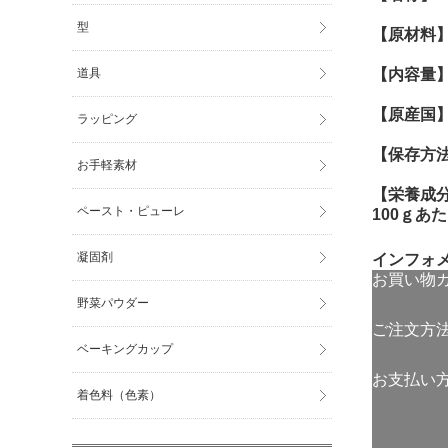
型
【原材料
道具
【内容量
【原産国
ラッピング
【保存方
お手軽素材
【栄養成
ペースト・ピューレ
100ｇあ
凝固剤
インフォ
お買い物
野菜パウダー
ご注文方
ベーキングカップ
お支払い
着色料（色素）