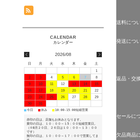
送料につ
発送につ
2026/08
日
月
火
水
木
金
土
1
2
3
4
5
6
7
8
返品・交
9
10
11
12
13
14
15
16
17
18
19
20
21
22
23
24
25
26
27
28
29
30
31
■
■
■
今日
休み
10:00-15:00短縮営業
セールに
赤印の日は、店舗もお休みとなります。
黄印の日は、１０：００～１5：００短縮営業日。
（※8月２０日、２６日は１０：００～１３：００
です）
欠品商品
無印の日は、１０：００～１７：００で営業してま
す。