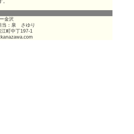
す。
ー金沢
担当：泉 さゆり
江町中丁197-1
ckanazawa.com