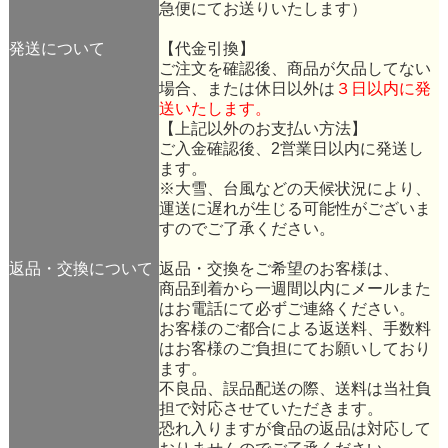
急便にてお送りいたします）
発送について
【代金引換】
ご注文を確認後、商品が欠品してない
場合、または休日以外は
３日以内に発
送いたします。
【上記以外のお支払い方法】
ご入金確認後、2営業日以内に発送し
ます。
※大雪、台風などの天候状況により、
運送に遅れが生じる可能性がございま
すのでご了承ください。
返品・交換について
返品・交換をご希望のお客様は、
商品到着から一週間以内にメールまた
はお電話にて必ずご連絡ください。
お客様のご都合による返送料、手数料
はお客様のご負担にてお願いしており
ます。
不良品、誤品配送の際、送料は当社負
担で対応させていただきます。
恐れ入りますが食品の返品は対応して