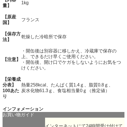
1kg
量】
【原産
フランス
国】
【保存方
乾燥した冷暗所で保存
法】
・開缶後は別容器に移しかえ、冷蔵庫で保存の
上、できるだけ早くご使用ください。
【注意】
・開缶後、開け口でケガをしないようにお気をつ
けください。
【栄養成
分表】
熱量258kcal、たんぱく質1.4ｇ、脂質0.8ｇ、
100あた
炭水化物61.3ｇ、食塩相当量0ｇ（推定値）
り
インフォメーション
お買い物ガイド
インターネットにて24時間受け付けて