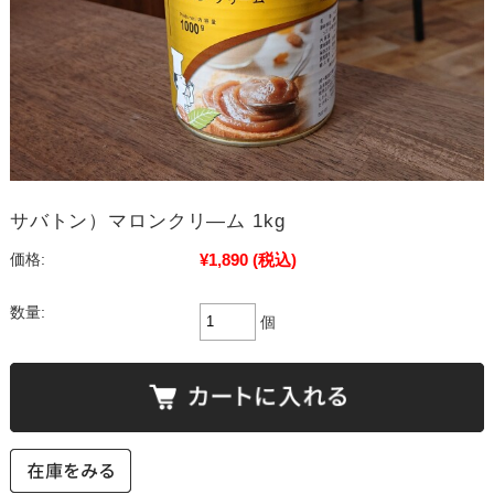
サバトン）マロンクリ―ム 1kg
¥1,890
(税込)
価格:
数量:
個