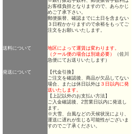
※銀行振込手数料、郵便振替手数料は
お客様負担となりますので、あらかじ
めご了承下さい。
郵便振替、確認までに土日を含まない
３日程かかりますので余裕をもってご
注文をお願いいたします。
送料について
地区によって運賃は変わります。
（クール便の場合は別途必要）
（佐川
急便にてお送りいたします）
発送について
【代金引換】
ご注文を確認後、商品が欠品してない
場合、または休日以外は
３日以内に発
送いたします。
【上記以外のお支払い方法】
ご入金確認後、2営業日以内に発送し
ます。
※大雪、台風などの天候状況により、
運送に遅れが生じる可能性がございま
すのでご了承ください。