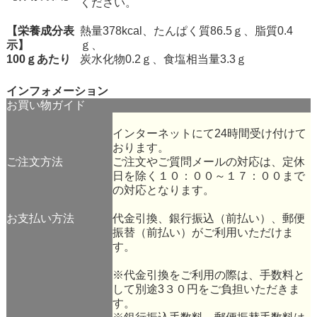
ください。
【栄養成分表
熱量378kcal、たんぱく質86.5ｇ、脂質0.4
示】
ｇ、
100ｇあたり
炭水化物0.2ｇ、食塩相当量3.3ｇ
インフォメーション
お買い物ガイド
インターネットにて24時間受け付けて
おります。
ご注文方法
ご注文やご質問メールの対応は、定休
日を除く１０：００～１７：００まで
の対応となります。
お支払い方法
代金引換、銀行振込（前払い）、郵便
振替（前払い）がご利用いただけま
す。
※代金引換をご利用の際は、手数料と
して別途3３０円をご負担いただきま
す。