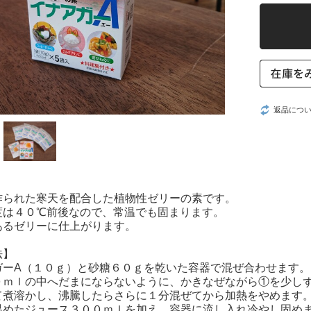
返品につ
作られた寒天を配合した植物性ゼリーの素です。
度は４０℃前後なので、常温でも固まります。
あるゼリーに仕上がります。
法】
ガーA（１０ｇ）と砂糖６０ｇを乾いた容器で混ぜ合わせます。
０ｍｌの中へだまにならないように、かきなぜながら①を少し
て煮溶かし、沸騰したらさらに１分混ぜてから加熱をやめます
温めたジュース３００ｍｌを加え、容器に流し入れ冷やし固め