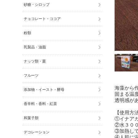
砂糖・シロップ
チョコレート・ココア
粉類
乳製品・油脂
ナッツ類・栗
フルーツ
海藻から
添加物・イースト・酵母
固まる温
透明感が
香辛料・香料・紅茶
【使用方
和菓子類
①イナア
②水３０
③加熱し
デコレーション
④人肌に