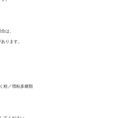
場合は、
があります。
く粉／増粘多糖類
してください。