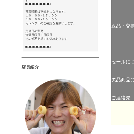
■□■□■□■□■□■□■□
営業時間は不規則になります。
１０：００-１７：００
１０：００-１５：００
カレンダーのご確認をお願いします。
返品・交
定休日の変更
毎週月曜日＋日曜日
その他不定期でお休みあります
■□■□■□■□■□■□■□
セールに
店長紹介
欠品商品
ご連絡先