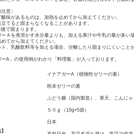
の注意〉
ど酸味があるものは、加熱を止めてから加えてください。
立てると固まらなくなることがあります。
前後で固まります。
ーＡを煮溶かす水分量よりも、加える果汁や牛乳の量が多い
めてから加えてください。
ルト、乳酸飲料等を加える場合、分離したり固まりにくいこと
ガーA」の使用例がわかり「料理集」が入っております。
】
イナアガーA（植物性ゼリーの素）
粉末ゼリーの素
】
ぶどう糖（国内製造）、寒天、こんにゃ
】
５０ｇ（10g×5袋）
】
日本
法】
直射日光、高温多湿を避け、常温で保存