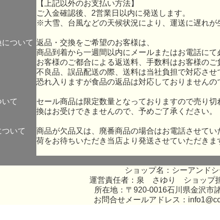
【上記以外のお支払い方法】
ご入金確認後、2営業日以内に発送します。
※大雪、台風などの天候状況により、運送に遅れが
換について
返品・交換をご希望のお客様は、
商品到着から一週間以内にメールまたはお電話にて
お客様のご都合による返送料、手数料はお客様のご
不良品、誤品配送の際、送料は当社負担で対応させ
恐れ入りますが食品の返品は対応しておりませんの
ついて
セール商品は限定数量となっておりますので売り切
換はお受けできませんので、予めご了承ください。
について
商品が欠品又は、廃番商品の場合はお電話させてい
荷をお待ちいただき当店より発送させていただきま
ショップ名：シーアンドシ
運営責任者：泉 さゆり ショップ
所在地：〒920-0016石川県金沢市諸
お問合せメールアドレス：
info1@c