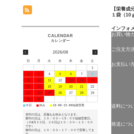
【栄養成
１袋（10
インフォ
お買い物
ご注文方
2026/08
日
月
火
水
木
金
土
お支払い
1
2
3
4
5
6
7
8
9
10
11
12
13
14
15
16
17
18
19
20
21
22
23
24
25
26
27
28
29
30
31
■
■
■
今日
休み
10:00-15:00短縮営業
送料につ
赤印の日は、店舗もお休みとなります。
黄印の日は、１０：００～１5：００短縮営業日。
（※8月２０日、２６日は１０：００～１３：００
発送につ
です）
無印の日は、１０：００～１７：００で営業してま
す。