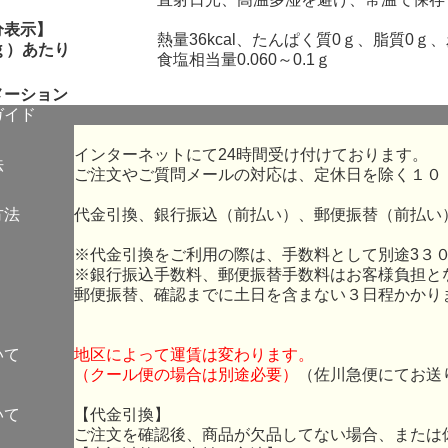
分表示】
熱量36kcal、たんぱく質0ｇ、脂質0ｇ、
ｇ）あたり
食塩相当量0.060～0.1ｇ
メーション
ガイド
インターネットにて24時間受け付けております。
法
ご注文やご質問メールの対応は、定休日を除く１０
方法
代金引換、銀行振込（前払い）、郵便振替（前払い
※代金引換をご利用の際は、手数料として別途3３
※銀行振込手数料、郵便振替手数料はお客様負担と
郵便振替、確認までに土日を含まない３日程かかり
いて
地区によって運賃は変わります。
（クール便の場合は別途必要）
（佐川急便にてお送
いて
【代金引換】
ご注文を確認後、商品が欠品してない場合、または