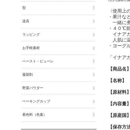
型
〈使用上
・果汁な
道具
一緒に煮
・４０℃
イナアガ
ラッピング
人肌に温
・ヨーグ
お手軽素材
「イナア
ペースト・ピューレ
【商品名
凝固剤
【名称】
野菜パウダー
【原材料
ベーキングカップ
【内容量
着色料（色素）
【原産国
【保存方