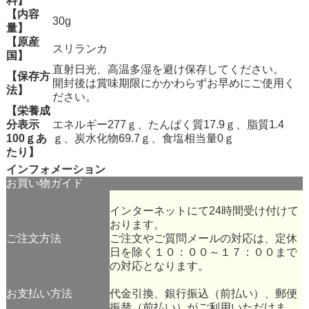
料】
【内容
30g
量】
【原産
スリランカ
国】
直射日光、高温多湿を避け保存してください。
【保存方
開封後は賞味期限にかかわらずお早めにご使用く
法】
ださい。
【栄養成
分表示
エネルギー277ｇ、たんぱく質17.9ｇ、脂質1.4
100ｇあ
ｇ、炭水化物69.7ｇ、食塩相当量0ｇ
たり】
インフォメーション
お買い物ガイド
インターネットにて24時間受け付けて
おります。
ご注文方法
ご注文やご質問メールの対応は、定休
日を除く１０：００～１７：００まで
の対応となります。
お支払い方法
代金引換、銀行振込（前払い）、郵便
振替（前払い）がご利用いただけま