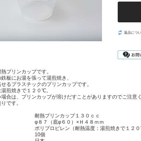
返品につ
耐熱プリンカップです。
の鉄板にお湯を張って湯煎焼き、
蒸せるプラスチックのプリンカップです。
は湯煎焼きで１２０℃。
い場合は、プリンカップが溶けだすことがありますのでご注意
売りです。
】
耐熱プリンカップ１３０ｃｃ
】
φ８７（底φ６０）×Ｈ４８ｍｍ
】
ポリプロピレン（耐熱温度：湯煎焼きで１２０
】
10個
】
日本