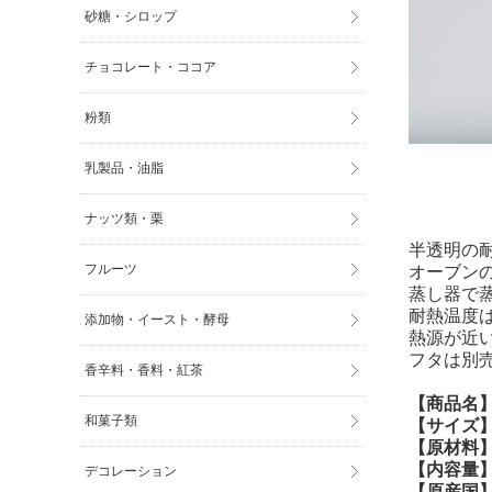
砂糖・シロップ
チョコレート・ココア
粉類
乳製品・油脂
ナッツ類・栗
半透明の
フルーツ
オーブン
蒸し器で
耐熱温度
添加物・イースト・酵母
熱源が近
フタは別
香辛料・香料・紅茶
【商品名
和菓子類
【サイズ
【原材料
【内容量
デコレーション
【原産国