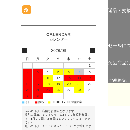
返品・交
セールに
2026/08
日
月
火
水
木
金
土
欠品商品
1
2
3
4
5
6
7
8
9
10
11
12
13
14
15
ご連絡先
16
17
18
19
20
21
22
23
24
25
26
27
28
29
30
31
■
■
■
今日
休み
10:00-15:00短縮営業
赤印の日は、店舗もお休みとなります。
黄印の日は、１０：００～１5：００短縮営業日。
（※8月２０日、２６日は１０：００～１３：００
です）
無印の日は、１０：００～１７：００で営業してま
す。