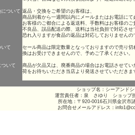
換について
返品・交換をご希望のお客様は、
商品到着から一週間以内にメールまたはお電話にて
お客様のご都合による返送料、手数料はお客様のご
不良品、誤品配送の際、送料は当社負担で対応させ
恐れ入りますが食品の返品は対応しておりませんの
ついて
セール商品は限定数量となっておりますので売り切
換はお受けできませんので、予めご了承ください。
について
商品が欠品又は、廃番商品の場合はお電話させてい
荷をお待ちいただき当店より発送させていただきま
ショップ名：シーアンドシ
運営責任者：泉 さゆり ショップ
所在地：〒920-0016石川県金沢市諸
お問合せメールアドレス：
info1@c