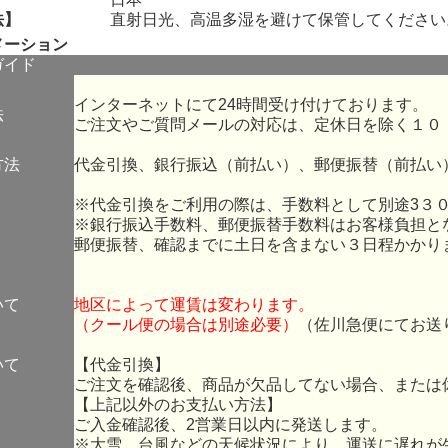
法】
直射日光、高温多湿を避けて保管してください
メーション
ガイド
インターネットにて24時間受け付けております。
法
ご注文やご質問メールの対応は、定休日を除く１０
方法
代金引換、銀行振込（前払い）、郵便振替（前払い
※代金引換をご利用の際は、手数料として別途3３
※銀行振込手数料、郵便振替手数料はお客様負担と
郵便振替、確認までに土日を含まない３日程かかり
いて
地区によって運賃は変わります。
（クール便の場合は別途必要）
（佐川急便にてお送
いて
【代金引換】
ご注文を確認後、商品が欠品してない場合、または
【上記以外のお支払い方法】
ご入金確認後、2営業日以内に発送します。
※大雪、台風などの天候状況により、運送に遅れが