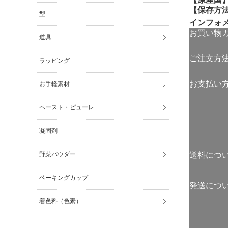
【保存方
型
インフォ
お買い物
道具
ご注文方
ラッピング
お支払い
お手軽素材
ペースト・ピューレ
凝固剤
野菜パウダー
送料につ
ベーキングカップ
発送につ
着色料（色素）