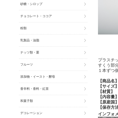
砂糖・シロップ
チョコレート・ココア
粉類
乳製品・油脂
ナッツ類・栗
プラスチ
フルーツ
すくう部
１本ずつ
添加物・イースト・酵母
【商品名
【サイズ
香辛料・香料・紅茶
【材質】
【内容量
和菓子類
【原産国
【保存方
デコレーション
インフォ