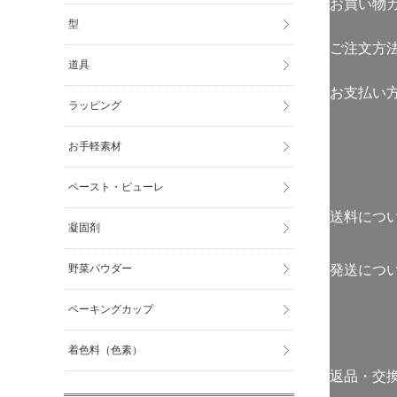
お買い物
型
ご注文方
道具
お支払い
ラッピング
お手軽素材
ペースト・ピューレ
送料につ
凝固剤
野菜パウダー
発送につ
ベーキングカップ
着色料（色素）
返品・交