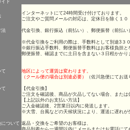
ガイド
インターネットにて24時間受け付けております。
法
ご注文やご質問メールの対応は、定休日を除く１０
方法
代金引換、銀行振込（前払い）、郵便振替（前払い
※代金引換をご利用の際は、手数料として別途3３
※銀行振込手数料、郵便振替手数料はお客様負担と
郵便振替、確認までに土日を含まない３日程かかり
いて
地区によって運賃は変わります。
（クール便の場合は別途必要）
（佐川急便にてお送
いて
【代金引換】
ご注文を確認後、商品が欠品してない場合、または
【上記以外のお支払い方法】
ご入金確認後、2営業日以内に発送します。
※大雪、台風などの天候状況により、運送に遅れが
換について
返品・交換をご希望のお客様は、
商品到着から一週間以内にメールまたはお電話にて