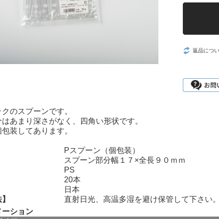
返品につ
ックのスプーンです。
分はあまり深さがなく、四角い形状です。
個包装してあります。
】
Pスプーン（個包装）
】
スプーン部分幅１７×全長９０ｍｍ
PS
】
20本
】
日本
法】
直射日光、高温多湿を避け保管して下さい
メーション