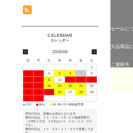
セールに
欠品商品
2026/08
日
月
火
水
木
金
土
ご連絡先
1
2
3
4
5
6
7
8
9
10
11
12
13
14
15
16
17
18
19
20
21
22
23
24
25
26
27
28
29
30
31
■
■
■
今日
休み
10:00-15:00短縮営業
赤印の日は、店舗もお休みとなります。
黄印の日は、１０：００～１5：００短縮営業日。
（※8月２０日、２６日は１０：００～１３：００
です）
無印の日は、１０：００～１７：００で営業してま
す。