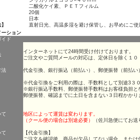
】
二酸化ケイ素、ＰＥＴフィルム
】
20個
】
日本
法】
直射日光、高温多湿を避け保管し、お早めにご使
メーション
ガイド
インターネットにて24時間受け付けております。
法
ご注文やご質問メールの対応は、定休日を除く１０
方法
代金引換、銀行振込（前払い）、郵便振替（前払い
※代金引換をご利用の際は、手数料として別途3３
※銀行振込手数料、郵便振替手数料はお客様負担と
郵便振替、確認までに土日を含まない３日程かかり
いて
地区によって運賃は変わります。
（クール便の場合は別途必要）
（佐川急便にてお送
いて
【代金引換】
ご注文を確認後、商品が欠品してない場合、または