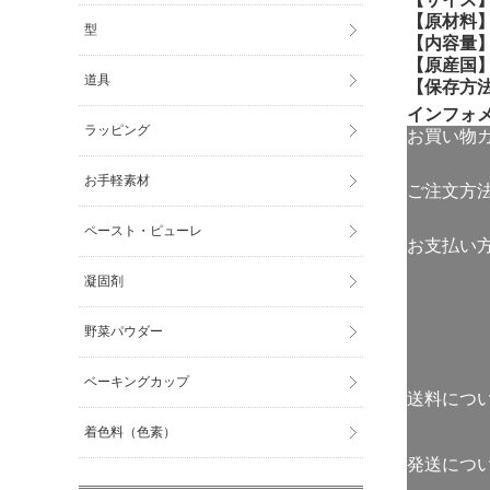
【原材料
型
【内容量
【原産国
道具
【保存方
インフォ
ラッピング
お買い物
お手軽素材
ご注文方
ペースト・ピューレ
お支払い
凝固剤
野菜パウダー
ベーキングカップ
送料につ
着色料（色素）
発送につ