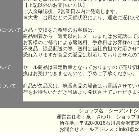
【上記以外のお支払い方法】
ご入金確認後、2営業日以内に発送します。
※大雪、台風などの天候状況により、運送に遅れが
換について
返品・交換をご希望のお客様は、
商品到着から一週間以内にメールまたはお電話にて
お客様のご都合による返送料、手数料はお客様のご
不良品、誤品配送の際、送料は当社負担で対応させ
恐れ入りますが食品の返品は対応しておりませんの
ついて
セール商品は限定数量となっておりますので売り切
換はお受けできませんので、予めご了承ください。
について
商品が欠品又は、廃番商品の場合はお電話させてい
荷をお待ちいただき当店より発送させていただきま
ショップ名：シーアンドシ
運営責任者：泉 さゆり ショップ
所在地：〒920-0016石川県金沢市諸
お問合せメールアドレス：
info1@c