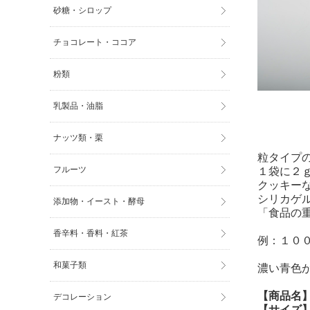
砂糖・シロップ
チョコレート・ココア
粉類
乳製品・油脂
ナッツ類・栗
粒タイプ
フルーツ
１袋に２
クッキー
シリカゲ
添加物・イースト・酵母
「食品の
香辛料・香料・紅茶
例：１０
和菓子類
濃い青色
【商品名
デコレーション
【サイズ