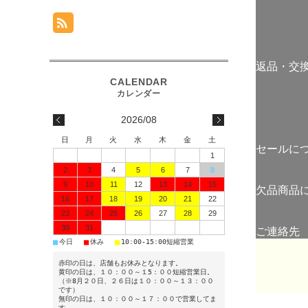
返品・交
2026/08
日
月
火
水
木
金
土
セールに
1
2
3
4
5
6
7
8
9
10
11
12
13
14
15
欠品商品
16
17
18
19
20
21
22
23
24
25
26
27
28
29
30
31
ご連絡先
■
■
■
今日
休み
10:00-15:00短縮営業
赤印の日は、店舗もお休みとなります。
黄印の日は、１０：００～１5：００短縮営業日。
（※8月２０日、２６日は１０：００～１３：００
です）
無印の日は、１０：００～１７：００で営業してま
す。