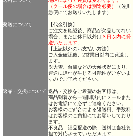
送料について
地区によって運賃は変わります。
（クール便の場合は別途必要）
（佐川
急便にてお送りいたします）
発送について
【代金引換】
ご注文を確認後、商品が欠品してない
場合、または休日以外は
３日以内に発
送いたします。
【上記以外のお支払い方法】
ご入金確認後、2営業日以内に発送し
ます。
※大雪、台風などの天候状況により、
運送に遅れが生じる可能性がございま
すのでご了承ください。
返品・交換について
返品・交換をご希望のお客様は、
商品到着から一週間以内にメールまた
はお電話にて必ずご連絡ください。
お客様のご都合による返送料、手数料
はお客様のご負担にてお願いしており
ます。
不良品、誤品配送の際、送料は当社負
担で対応させていただきます。