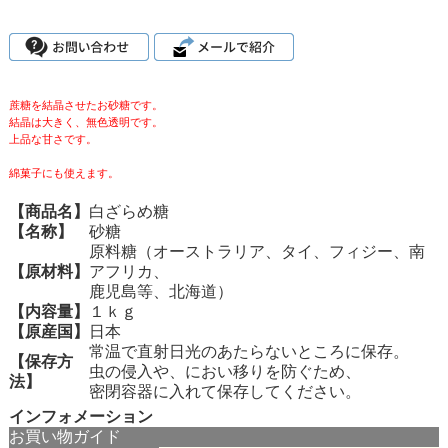
蔗糖を結晶させたお砂糖です。
結晶は大きく、無色透明です。
上品な甘さです。
綿菓子にも使えます。
【商品名】
白ざらめ糖
【名称】
砂糖
原料糖（オーストラリア、タイ、フィジー、南
【原材料】
アフリカ、
鹿児島等、北海道）
【内容量】
１ｋｇ
【原産国】
日本
常温で直射日光のあたらないところに保存。
【保存方
虫の侵入や、におい移りを防ぐため、
法】
密閉容器に入れて保存してください。
インフォメーション
お買い物ガイド