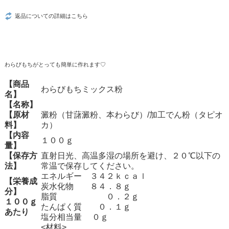
返品についての詳細はこちら
わらびもちがとっても簡単に作れます♡
【商品
わらびもちミックス粉
名】
【名称】
【原材
澱粉（甘藷澱粉、本わらび）/加工でん粉（タピオ
料】
カ）
【内容
１００ｇ
量】
【保存方
直射日光、高温多湿の場所を避け、２０℃以下の
法】
常温で保存してください。
エネルギー ３４２ｋｃａｌ
【栄養成
炭水化物 ８４．８ｇ
分】
脂質 ０．２ｇ
１００ｇ
たんぱく質 ０．１ｇ
あたり
塩分相当量 ０ｇ
<材料>