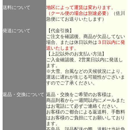
送料について
地区によって運賃は変わります。
（クール便の場合は別途必要）
（佐川
急便にてお送りいたします）
発送について
【代金引換】
ご注文を確認後、商品が欠品してない
場合、または休日以外は
３日以内に発
送いたします。
【上記以外のお支払い方法】
ご入金確認後、2営業日以内に発送し
ます。
※大雪、台風などの天候状況により、
運送に遅れが生じる可能性がございま
すのでご了承ください。
返品・交換について
返品・交換をご希望のお客様は、
商品到着から一週間以内にメールまた
はお電話にて必ずご連絡ください。
お客様のご都合による返送料、手数料
はお客様のご負担にてお願いしており
ます。
不良品、誤品配送の際、送料は当社負