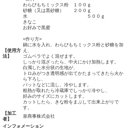
わらびもちミックス粉 １００ｇ
砂糖（又は黒砂糖） ２００ｇ
水 ５００ｇ
きなこ
お好みで黒蜜
<作り方>
鍋に水を入れ、わらびもちミックス粉と砂糖を加
【使用方
え、
法】
ゴムベラでよく混ぜます。
しっかり混ざったら、中火にかけ加熱します。
白濁した水分状の生地が、
トロみがつき透明感が出てかたまってきたら火か
ら下ろし、
バットなどに流し、冷やします。
粗熱が取れたら冷蔵庫でしっかり冷やし、
好みのサイズにカットします。
カットしたら、きな粉をまぶして出来上がりで
す。
【加工
泉商事株式会社
者】
インフォメーション