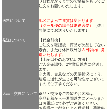
３日程かかりますので余裕をもってご
注文をお願いいたします。
送料について
地区によって運賃は変わります。
（クール便の場合は別途必要）
（佐川
急便にてお送りいたします）
発送について
【代金引換】
ご注文を確認後、商品が欠品してない
場合、または休日以外は
３日以内に発
送いたします。
【上記以外のお支払い方法】
ご入金確認後、2営業日以内に発送し
ます。
※大雪、台風などの天候状況により、
運送に遅れが生じる可能性がございま
すのでご了承ください。
返品・交換について
返品・交換をご希望のお客様は、
商品到着から一週間以内にメールまた
はお電話にて必ずご連絡ください。
お客様のご都合による返送料、手数料