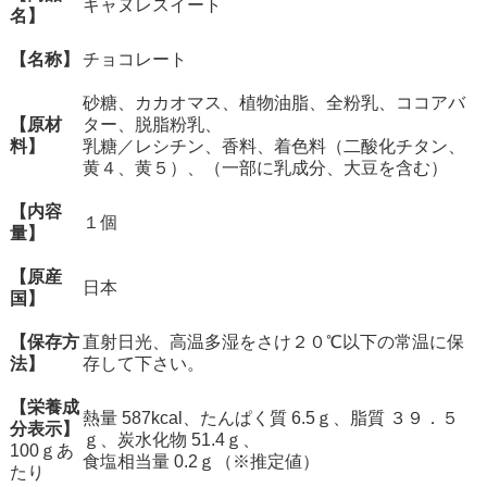
キャヌレスイート
名】
【名称】
チョコレート
砂糖、カカオマス、植物油脂、全粉乳、ココアバ
【原材
ター、脱脂粉乳、
料】
乳糖／レシチン、香料、着色料（二酸化チタン、
黄４、黄５）、（一部に乳成分、大豆を含む）
【内容
１個
量】
【原産
日本
国】
【保存方
直射日光、高温多湿をさけ２０℃以下の常温に保
法】
存して下さい。
【栄養成
熱量 587kcal、たんぱく質 6.5ｇ、脂質 ３９．５
分表示】
ｇ、炭水化物 51.4ｇ、
100ｇあ
食塩相当量 0.2ｇ（※推定値）
たり