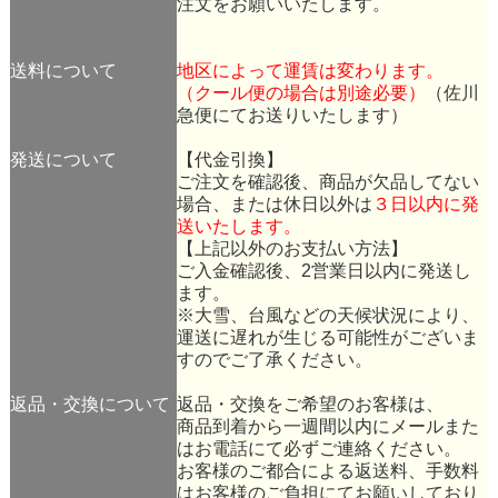
注文をお願いいたします。
送料について
地区によって運賃は変わります。
（クール便の場合は別途必要）
（佐川
急便にてお送りいたします）
発送について
【代金引換】
ご注文を確認後、商品が欠品してない
場合、または休日以外は
３日以内に発
送いたします。
【上記以外のお支払い方法】
ご入金確認後、2営業日以内に発送し
ます。
※大雪、台風などの天候状況により、
運送に遅れが生じる可能性がございま
すのでご了承ください。
返品・交換について
返品・交換をご希望のお客様は、
商品到着から一週間以内にメールまた
はお電話にて必ずご連絡ください。
お客様のご都合による返送料、手数料
はお客様のご負担にてお願いしており