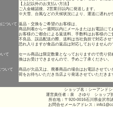
【上記以外のお支払い方法】
ご入金確認後、2営業日以内に発送します。
※大雪、台風などの天候状況により、運送に遅れが
換について
返品・交換をご希望のお客様は、
商品到着から一週間以内にメールまたはお電話にて
お客様のご都合による返送料、手数料はお客様のご
不良品、誤品配送の際、送料は当社負担で対応させ
恐れ入りますが食品の返品は対応しておりませんの
ついて
セール商品は限定数量となっておりますので売り切
換はお受けできませんので、予めご了承ください。
について
商品が欠品又は、廃番商品の場合はお電話させてい
荷をお待ちいただき当店より発送させていただきま
ショップ名：シーアンドシ
運営責任者：泉 さゆり ショップ
所在地：〒920-0016石川県金沢市諸
お問合せメールアドレス：
info1@c