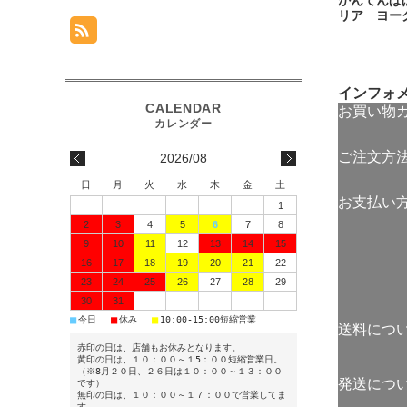
かんてんぱ
リア ヨー
インフォ
お買い物
ご注文方
2026/08
日
月
火
水
木
金
土
お支払い
1
2
3
4
5
6
7
8
9
10
11
12
13
14
15
16
17
18
19
20
21
22
23
24
25
26
27
28
29
30
31
■
■
■
今日
休み
10:00-15:00短縮営業
送料につ
赤印の日は、店舗もお休みとなります。
黄印の日は、１０：００～１5：００短縮営業日。
（※8月２０日、２６日は１０：００～１３：００
発送につ
です）
無印の日は、１０：００～１７：００で営業してま
す。