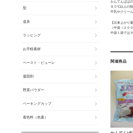
かんてんぱぱ
８０℃以上の
型
牛乳やクリー
道具
【出来上がり
（中袋（２０
中袋１袋では
ラッピング
お手軽素材
関連商品
ペースト・ピューレ
凝固剤
野菜パウダー
ベーキングカップ
着色料（色素）