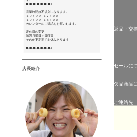
■□■□■□■□■□■□■□
営業時間は不規則になります。
１０：００-１７：００
１０：００-１５：００
カレンダーのご確認をお願いします。
返品・交
定休日の変更
毎週月曜日＋日曜日
その他不定期でお休みあります
■□■□■□■□■□■□■□
セールに
店長紹介
欠品商品
ご連絡先