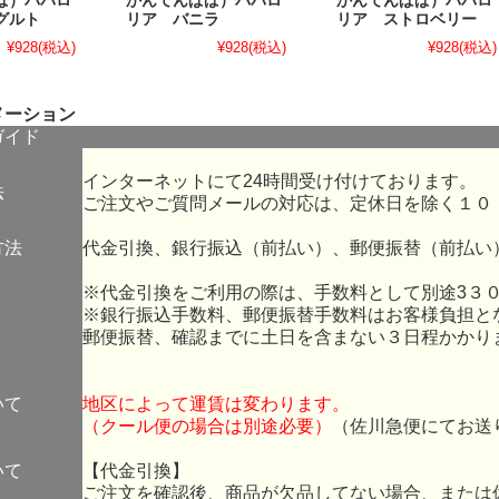
ぱ）ババロ
かんてんぱぱ）ババロ
かんてんぱぱ）ババロ
グルト
リア バニラ
リア ストロベリー
¥928
(税込)
¥928
(税込)
¥928
(税込)
メーション
ガイド
インターネットにて24時間受け付けております。
法
ご注文やご質問メールの対応は、定休日を除く１０
方法
代金引換、銀行振込（前払い）、郵便振替（前払い
※代金引換をご利用の際は、手数料として別途3３
※銀行振込手数料、郵便振替手数料はお客様負担と
郵便振替、確認までに土日を含まない３日程かかり
いて
地区によって運賃は変わります。
（クール便の場合は別途必要）
（佐川急便にてお送
いて
【代金引換】
ご注文を確認後、商品が欠品してない場合、または