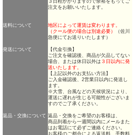
３日程かかりますので余裕をもってご
注文をお願いいたします。
送料について
地区によって運賃は変わります。
（クール便の場合は別途必要）
（佐川
急便にてお送りいたします）
発送について
【代金引換】
ご注文を確認後、商品が欠品してない
場合、または休日以外は
３日以内に発
送いたします。
【上記以外のお支払い方法】
ご入金確認後、2営業日以内に発送し
ます。
※大雪、台風などの天候状況により、
運送に遅れが生じる可能性がございま
すのでご了承ください。
返品・交換について
返品・交換をご希望のお客様は、
商品到着から一週間以内にメールまた
はお電話にて必ずご連絡ください。
お客様のご都合による返送料、手数料