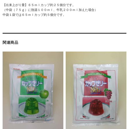
【出来上がり量】６５ｍｌカップ約２５個分です。
（中袋（７５ｇ）に熱湯１００ｍｌ、牛乳２００ｍｌ加えた場合）
中袋１袋では６５ｍｌカップ約５個分です。
関連商品